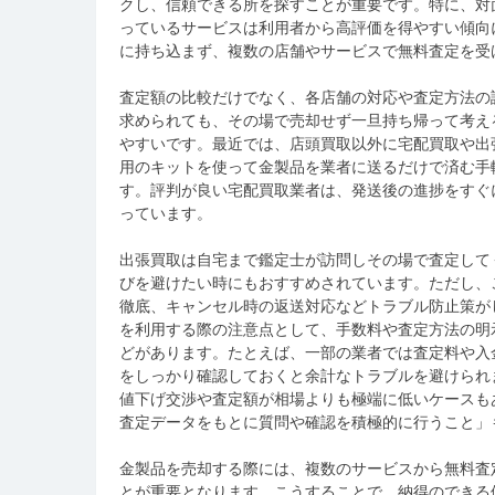
クし、信頼できる所を探すことが重要です。特に、対
っているサービスは利用者から高評価を得やすい傾向
に持ち込まず、複数の店舗やサービスで無料査定を受
査定額の比較だけでなく、各店舗の対応や査定方法の
求められても、その場で売却せず一旦持ち帰って考え
やすいです。最近では、店頭買取以外に宅配買取や出
用のキットを使って金製品を業者に送るだけで済む手
す。評判が良い宅配買取業者は、発送後の進捗をすぐ
っています。
出張買取は自宅まで鑑定士が訪問しその場で査定して
びを避けたい時にもおすすめされています。ただし、
徹底、キャンセル時の返送対応などトラブル防止策が
を利用する際の注意点として、手数料や査定方法の明
どがあります。たとえば、一部の業者では査定料や入
をしっかり確認しておくと余計なトラブルを避けられ
値下げ交渉や査定額が相場よりも極端に低いケースも
査定データをもとに質問や確認を積極的に行うこと」
金製品を売却する際には、複数のサービスから無料査
とが重要となります。こうすることで、納得のできる