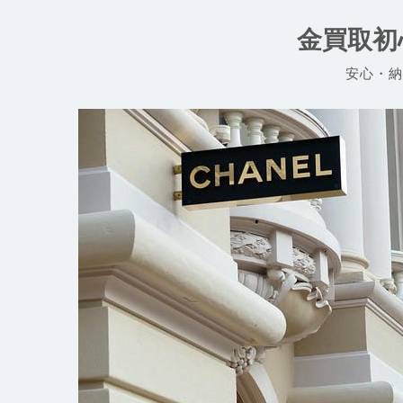
コ
ン
金買取初
テ
ン
安心・納
ツ
へ
ス
キ
ッ
プ