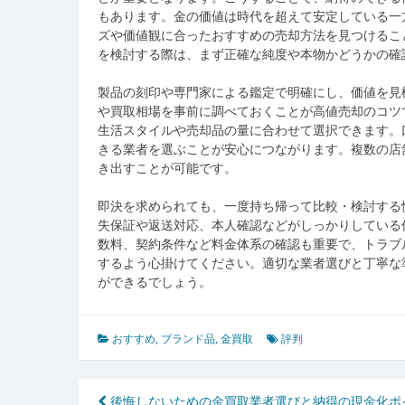
もあります。金の価値は時代を超えて安定している一
ズや価値観に合ったおすすめの売却方法を見つけるこ
を検討する際は、まず正確な純度や本物かどうかの確
製品の刻印や専門家による鑑定で明確にし、価値を見
や買取相場を事前に調べておくことが高値売却のコツ
生活スタイルや売却品の量に合わせて選択できます。
きる業者を選ぶことが安心につながります。複数の店
き出すことが可能です。
即決を求められても、一度持ち帰って比較・検討する
失保証や返送対応、本人確認などがしっかりしている
数料、契約条件など料金体系の確認も重要で、トラブ
するよう心掛けてください。適切な業者選びと丁寧な
ができるでしょう。
おすすめ
,
ブランド品
,
金買取
評判
後悔しないための金買取業者選びと納得の現金化ポ