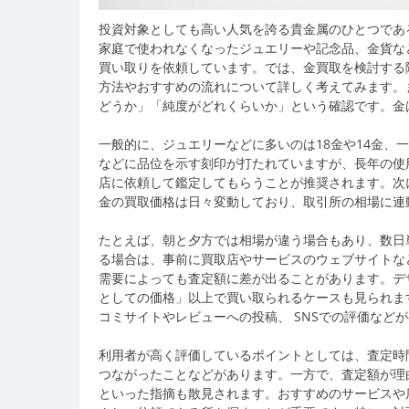
投資対象としても高い人気を誇る貴金属のひとつであ
家庭で使われなくなったジュエリーや記念品、金貨な
買い取りを依頼しています。では、金買取を検討する
方法やおすすめの流れについて詳しく考えてみます。
どうか」「純度がどれくらいか」という確認です。金
一般的に、ジュエリーなどに多いのは18金や14金、
などに品位を示す刻印が打たれていますが、長年の使
店に依頼して鑑定してもらうことが推奨されます。次
金の買取価格は日々変動しており、取引所の相場に連
たとえば、朝と夕方では相場が違う場合もあり、数日
る場合は、事前に買取店やサービスのウェブサイトな
需要によっても査定額に差が出ることがあります。デ
としての価格」以上で買い取られるケースも見られま
コミサイトやレビューへの投稿、 SNSでの評価など
利用者が高く評価しているポイントとしては、査定時
つながったことなどがあります。一方で、査定額が理
といった指摘も散見されます。おすすめのサービスや