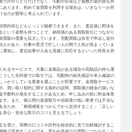
面でのやりとりだけでなく、宅配や出張など複数の選択肢を持
にあります。初めて金買取を利用する場合は、いきなり一か所
けるのが賢明と考えられています。
説明内容などもじっくり観察できます。また、査定後に即決を
るという姿勢を持つことで、納得感のある買取取引につながり
張買取の需要も拡大しています。宅配買取は自宅で申込し送付
軽さがあり、仕事や育児で忙しい人の間で人気が高まっていま
に通知し、査定結果や入金も迅速に対応するといった特長を持
くれるサービスで、大量に金製品がある場合や高額品の持ち運
こうした非対面での取引では、宅配時の紛失保証や本人確認の
しっかりしている業者を選ぶことが肝要です。金買取サービス
示、買い取り契約に関する規約の説明、買取後の税金の扱いな
金手数料が発生することがあるため、申し込みの前に料金体系
ます。また、個人間の直接取引や信頼度の低い業者では不当な
あるため、「相場感覚をつかんでから交渉すること」「正しい
も安心・安全な取引のコツと言えるでしょう。
定を受け、実際の口コミや評判を総合的に見て比較検討するこ
価格で手放すことができ、思わぬ高値での買取につながること