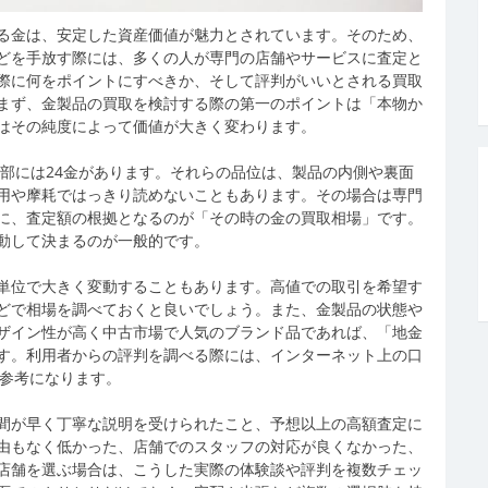
る金は、安定した資産価値が魅力とされています。
そのため、
どを手放す際には、多くの人が専門の店舗やサービスに査定と
際に何をポイントにすべきか、そして評判がいいとされる買取
まず、金製品の買取を検討する際の第一のポイントは「本物か
はその純度によって価値が大きく変わります。
一部には24金があります。それらの品位は、製品の内側や裏面
用や摩耗ではっきり読めないこともあります。その場合は専門
に、査定額の根拠となるのが「その時の金の買取相場」です。
動して決まるのが一般的です。
単位で大きく変動することもあります。高値での取引を希望す
どで相場を調べておくと良いでしょう。また、金製品の状態や
ザイン性が高く中古市場で人気のブランド品であれば、「地金
す。利用者からの評判を調べる際には、インターネット上の口
が参考になります。
間が早く丁寧な説明を受けられたこと、予想以上の高額査定に
由もなく低かった、店舗でのスタッフの対応が良くなかった、
店舗を選ぶ場合は、こうした実際の体験談や評判を複数チェッ