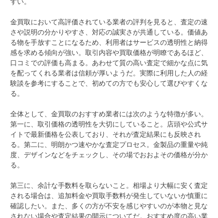
すい。
金買取において高評価されている業者の評判を見ると、査定の速
さや説明の分かりやすさ、対応の誠実さが共通している。価値あ
る物を手放すことになるため、利用者はサービスの透明性と納得
感を求める傾向が強い。取引内容や買取価格が明瞭であるほど、
口コミでの評価も高まる。あわせて質の高い査定で細かな点に気
を配ってくれる業者は信頼が厚いようだ。実際に利用した人の経
験談を参考にすることで、初めての方でも安心して選びやすくな
る。
全体として、金買取のおすすめ業者には次のような特徴が多い。
第一に、取引価格の透明性を大切にしていること。店頭や公式サ
イトで最新価格を公表しており、それが査定結果にも反映され
る。第二に、明朗かつ速やかな査定プロセス。金製品の重量や純
度、デザインなどをチェックし、その場でおおよその価格が分か
る。
第三に、余計な手数料を取らないこと。相場より大幅に安く査定
される場合は、追加料金や買取手数料が発生していないか慎重に
確認したい。また、多くの方が不安を感じやすいのが本物と見な
されない場合や査定結果の開示についてだ。おすすめ度の高い業