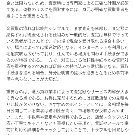
金とは限らないため、査定時には専門家による正確な計測が必須
である。偽物のリスクを回避するには、身元が明確な買取業者を
選ぶことが重要となる。
金買取の流れは比較的シンプルで、まず査定を依頼し、査定額に
納得すれば現金化される仕組みが一般的だ。査定は無料で行って
いる業者がほとんどで、その場で現金を受け取れる場合も多い
が、場合によっては振込対応となる。インターネットを利用した
宅配買取も広がっており、住んでいる場所を問わず手続きができ
るのが特徴である。一方で、対面による信頼性や細やかな質問対
応を重視するのであれば店舗への持ち込みも選択肢となる。買取
手続きを進める場合、身分証明書の提示が必要となるため事前準
備を怠らないことが大切だ。
重要なのは、選ぶ買取業者によって査定額やサービス内容が大き
く異なる点である。お得に売却するためには複数店舗での見積も
り比較が欠かせない。おすすめのポイントとしては、金相場を毎
日公開している業者は透明性が高く、市場動向が反映されやす
い。また、手数料や査定料が無料であること、店舗スタッフの対
応が丁寧であることなども重視したい事項だ。電話やメールで事
前に対応や詳細をチェックしておくことで、トラブルを回避しや