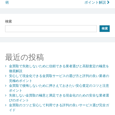
稿
術
ポイント解説
ナ
ビ
検索
ゲ
検索
ー
シ
ョ
最近の投稿
ン
金買取で失敗しないために信頼できる業者選びと高額査定の極意を
徹底解説
安心して現金化できる金買取サービスの選び方と評判の良い業者の
見極めポイント
金買取で後悔しないために押さえておきたい安心査定のコツと注意
ポイント
失敗しない金買取の極意と満足できる現金化のための安全な業者選
びのポイント
金買取のコツと安心して利用できる評判の良いサービス選び完全ガ
イド