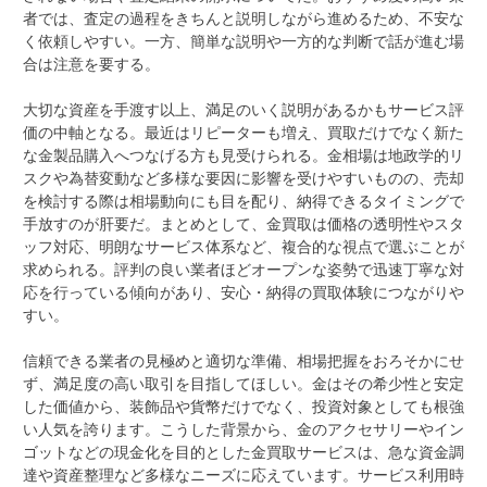
者では、査定の過程をきちんと説明しながら進めるため、不安な
く依頼しやすい。一方、簡単な説明や一方的な判断で話が進む場
合は注意を要する。
大切な資産を手渡す以上、満足のいく説明があるかもサービス評
価の中軸となる。最近はリピーターも増え、買取だけでなく新た
な金製品購入へつなげる方も見受けられる。金相場は地政学的リ
スクや為替変動など多様な要因に影響を受けやすいものの、売却
を検討する際は相場動向にも目を配り、納得できるタイミングで
手放すのが肝要だ。まとめとして、金買取は価格の透明性やスタ
ッフ対応、明朗なサービス体系など、複合的な視点で選ぶことが
求められる。評判の良い業者ほどオープンな姿勢で迅速丁寧な対
応を行っている傾向があり、安心・納得の買取体験につながりや
すい。
信頼できる業者の見極めと適切な準備、相場把握をおろそかにせ
ず、満足度の高い取引を目指してほしい。金はその希少性と安定
した価値から、装飾品や貨幣だけでなく、投資対象としても根強
い人気を誇ります。こうした背景から、金のアクセサリーやイン
ゴットなどの現金化を目的とした金買取サービスは、急な資金調
達や資産整理など多様なニーズに応えています。サービス利用時