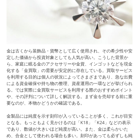
金は古くから装飾品・貨幣として広く使用され、その希少性や安
定した価値から投資対象としても人気が高い。
こうした背景か
ら、家庭に眠る金のアクセサリーや金貨、インゴットなどを現金
化する「金買取」の需要が安定的に存在している。買取サービス
を利用する目的は個人の状況によってさまざまであり、急な出費
による資金確保や持ち物の整理、資産運用の一環などが挙げられ
る。では実際に金買取サービスを利用する際のおすすめポイント
や、その評判について詳しく解説する。まず金を売却する前に重
要なのが、本物かどうかの確認である。
金製品には純度を示す刻印が入っていることが多く、これが目安
となる。もっともよく見かけるのは「K18」「K24」などの表示
であり、数値が大きいほど純度が高い。また、金は柔らかいた
め、合金として使われる場合も多い。刻印があっても必ずしも純