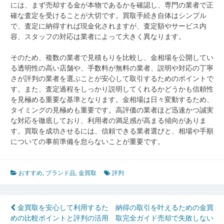
には、まず売却する金が本物であるかを確認し、専門の業者で正
確な査定を受けることが大切です。買取手続き自体はシンプル
で、査定に納得すれば現金化されますが、査定額やサービス内
容、スタッフの対応は業者によって大きく異なります。
そのため、複数の業者で見積もりを比較し、金相場を公開してい
る透明性の高い店舗や、手数料が無料の業者、説明や対応の丁寧
さが評判の業者を選ぶことが安心して取引するためのポイントで
す。また、査定過程をしっかり説明してくれるかどうかも信頼性
を見極める重要な基準となります。金相場は日々変動するため、
タイミングの見極めも重要です。高評価の業者ほど迅速かつ誠実
な対応を徹底しており、利用者の満足感が高まる傾向がありま
す。買取を成功させるには、信頼できる業者選びと、相場や手順
についての事前準備を怠らないことが重要です。
おすすめ
,
ブランド品
,
金買取
評判
投
金買取を安心して利用するた
納得の取引を叶えるための金買
めの比較ポイントと評判の活用
取完全ガイド売却で失敗しない