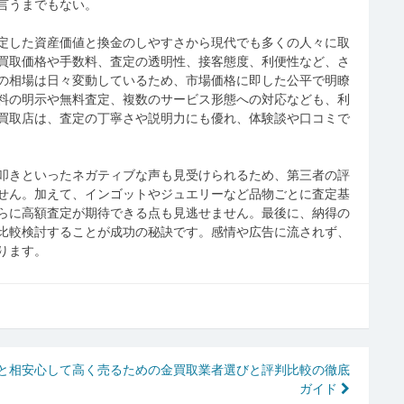
言うまでもない。
定した資産価値と換金のしやすさから現代でも多くの人々に取
買取価格や手数料、査定の透明性、接客態度、利便性など、さ
の相場は日々変動しているため、市場価格に即した公平で明瞭
料の明示や無料査定、複数のサービス形態への対応なども、利
買取店は、査定の丁寧さや説明力にも優れ、体験談や口コミで
叩きといったネガティブな声も見受けられるため、第三者の評
せん。加えて、インゴットやジュエリーなど品物ごとに査定基
らに高額査定が期待できる点も見逃せません。最後に、納得の
比較検討することが成功の秘訣です。感情や広告に流されず、
ります。
と相
安心して高く売るための金買取業者選びと評判比較の徹底
ガイド