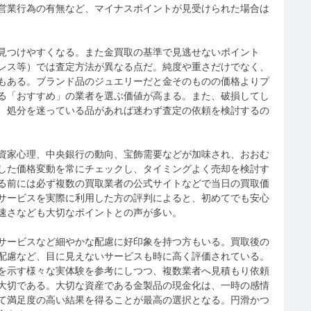
営業行為の有無など、マイナスポイントが見受けられた場合は
見つけやすくなる。また金買取の基準で見逃せないポイント
レス等）では査定方法が異なる点だ。純度や重さだけでなく、
もある。ブランド品のジュエリーだと金そのものの価格よりプ
る「おすすめ」の業者を選ぶ価値が高まる。また、破損してし
、処分を迷っている品があれば迷わず査定の依頼を検討するの
資家心理、中央銀行の動向、宝飾需要などが加味され、おおむ
した価格変動を常にチェックし、タイミングよく売却を検討す
る前には必ず複数の買取業者の公式サイトなどで当日の買取価
サービスを実際に利用した方の評判によると、初めてでも安心
速さなども大切なポイントとの声が多い。
サービスなど細やかな配慮に好印象を持つ方もいる。買取後の
配慮など、目に見えないサービスも時に高く評価されている。
を示す様々な実体験を参考にしつつ、複数業者へ見積もり依頼
大切である。大切な資産である金製品の現金化は、一時の感情
て満足度の高い結果を得ることが最高の選択となる。円滑かつ