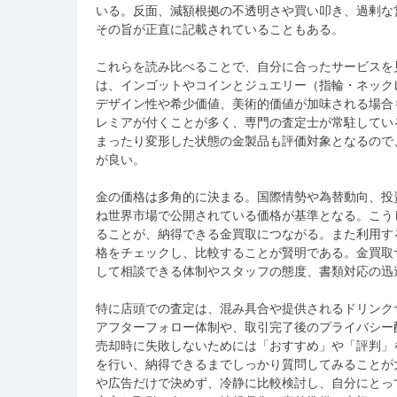
いる。反面、減額根拠の不透明さや買い叩き、過剰な
その旨が正直に記載されていることもある。
これらを読み比べることで、自分に合ったサービスを
は、インゴットやコインとジュエリー（指輪・ネック
デザイン性や希少価値、美術的価値が加味される場合
レミアが付くことが多く、専門の査定士が常駐してい
まったり変形した状態の金製品も評価対象となるので
が良い。
金の価格は多角的に決まる。国際情勢や為替動向、投
ね世界市場で公開されている価格が基準となる。こう
ることが、納得できる金買取につながる。また利用す
格をチェックし、比較することが賢明である。金買取
して相談できる体制やスタッフの態度、書類対応の迅
特に店頭での査定は、混み具合や提供されるドリンク
アフターフォロー体制や、取引完了後のプライバシー
売却時に失敗しないためには「おすすめ」や「評判」
を行い、納得できるまでしっかり質問してみることが
や広告だけで決めず、冷静に比較検討し、自分にとっ