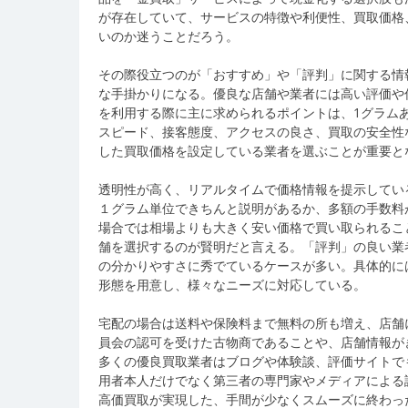
が存在していて、サービスの特徴や利便性、買取価格
いのか迷うことだろう。
その際役立つのが「おすすめ」や「評判」に関する情
な手掛かりになる。優良な店舗や業者には高い評価や
を利用する際に主に求められるポイントは、1グラム
スピード、接客態度、アクセスの良さ、買取の安全性
した買取価格を設定している業者を選ぶことが重要と
透明性が高く、リアルタイムで価格情報を提示してい
１グラム単位できちんと説明があるか、多額の手数料
場合では相場よりも大きく安い価格で買い取られるこ
舗を選択するのが賢明だと言える。「評判」の良い業
の分かりやすさに秀でているケースが多い。具体的に
形態を用意し、様々なニーズに対応している。
宅配の場合は送料や保険料まで無料の所も増え、店舗
員会の認可を受けた古物商であることや、店舗情報が
多くの優良買取業者はブログや体験談、評価サイトで
用者本人だけでなく第三者の専門家やメディアによる
高価買取が実現した、手間が少なくスムーズに終わっ