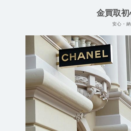
コ
ン
金買取初
テ
ン
安心・納
ツ
へ
ス
キ
ッ
プ