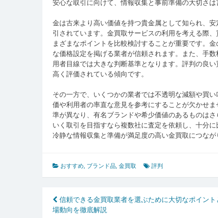
安心な取引に向けて、情報収集と事前準備の大切さは
金は古来より高い価値を持つ貴金属として知られ、安
引されています。金買取サービスの利用を考える際、
まざまなポイントを比較検討することが重要です。金
な価格設定を掲げる業者が信頼されます。また、手数
用者目線では大きな判断基準となります。評判の良い
高く評価されている傾向です。
その一方で、いくつかの業者では不透明な減額や買い
価や利用者の率直な意見を参考にすることが欠かせま
準が異なり、有名ブランドや希少価値のあるものはさ
いく取引を目指すなら複数社に査定を依頼し、十分に
冷静な情報収集と準備が満足度の高い金買取につなが
おすすめ
,
ブランド品
,
金買取
評判
投
信頼できる金買取業者を選ぶために大切なポイント
場動向を徹底解説
稿