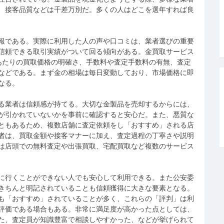
、接客品質などは千差万別だ。多くの人はどこを選年すれば良
報である。実際に利用した人の声や口コミは、業者選びの重要
信頼できる取引実績がついて回る傾向がある。金買取サービス
あたりの買取価格の明確さ、手数料や査定手数料の有無、査定
などである。まず金の相場は毎日変動しており、市場価格に即
なる。
る業者は信頼感が持てる。大切な金製品を売却するからには、
が引かれていないかを事前に確認すると安心だ。また、悪質な
ともあるため、複数店舗に査定依頼をし「おすすめ」される店
者は、買取金額や接客マナーに加え、査定過程の丁寧さや説明
は店頭での無料査定や出張買取、宅配買取など複数のサービス
に行くことができない人でも安心して利用できる。また公安委
きちんと明記されていることも信頼獲得に大きな要素となる。
も「おすすめ」されていることが多く、これらの「評判」は利
評価である場合もある。非常に満足度が高かった点としては、
た、査定員が知識豊富で相談しやすかった、などが挙げられて